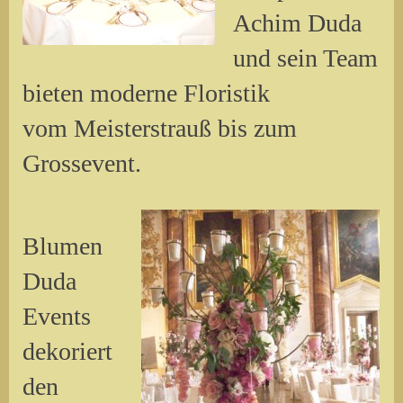
Achim Duda
und sein Team
bieten moderne Floristik
vom Meisterstrauß bis zum
Grossevent.
Blumen
Duda
Events
dekoriert
den